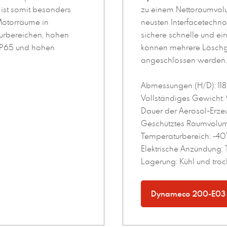
ist somit besonders
zu einem Nettoraumvolu
 Motorräume in
neusten Interfacetechno
urbereichen, hohen
sichere schnelle und ein
 IP65 und hohen
können mehrere Löschge
angeschlossen werden.
Abmessungen (H/D): 11
Vollständiges Gewich
Dauer der Aerosol-Erze
Geschütztes Raumvolum
Temperaturbereich: -40
Elektrische Anzündung:
Lagerung: Kühl und tro
Dynameco 200-E03