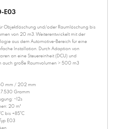
0-E03
ür Objektlöschung und/oder Raumlöschung bis
men von 20 m3. Weiterentwickelt mit der
logie aus dem Automotive-Bereich für eine
nfache Installation. Durch Adaption von
ren an eine Steuereinheit (DCU) und
nen auch große Raumvolumen > 500 m3
250 mm / 202 mm
: 7.530 Gramm
ugung: ~12s
en: 20 m³
°C bis +85°C
 Typ E03
cken