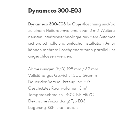
Dynameco 300-E03
Dynameco 300-E03
für Objektlöschung und/o
zu einem Nettoraumvolumen von 3 m3. Weiteren
neusten Interfacetechnologie aus dem Automoti
sichere schnelle und einfache Installation. An 
können mehrere Löschgeneratoren parallel und
angeschlossen werden.
Abmessungen (H/D): 198 mm / 82 mm
Vollständiges Gewicht: 1.300 Gramm
Dauer der Aerosol-Erzeugung: ~7s
Geschütztes Raumvolumen: 3 m³
Temperaturbereich: -40°C bis +85°C
Elektrische Anzündung: Typ E03
Lagerung: Kühl und trocken