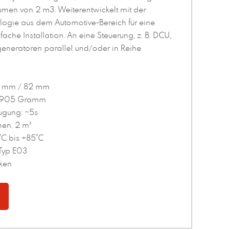
men von 2 m3. Weiterentwickelt mit der
logie aus dem Automotive-Bereich für eine
fache Installation. An eine Steuerung, z. B. DCU,
neratoren parallel und/oder in Reihe
8 mm / 82 mm
t: 905 Gramm
ugung: ~5s
en: 2 m³
°C bis +85°C
 Typ E03
cken