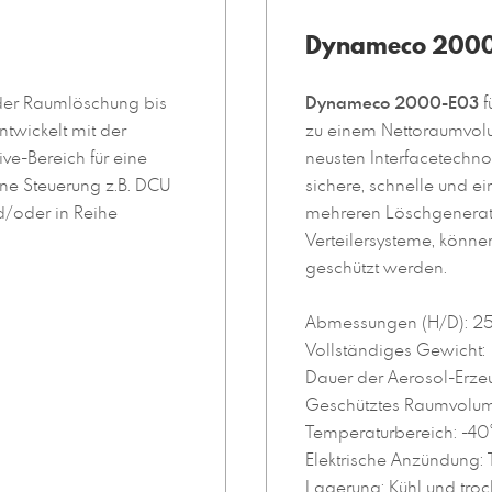
Dynameco 200
der Raumlöschung bis
Dynameco 2000-E03
f
twickelt mit der
zu einem Nettoraumvolu
ve-Bereich für eine
neusten Interfacetechno
eine Steuerung z.B. DCU
sichere, schnelle und ei
/oder in Reihe
mehreren Löschgenerato
Verteilersysteme, kön
geschützt werden.
Abmessungen (H/D): 
Vollständiges Gewicht
Dauer der Aerosol-Erze
Geschütztes Raumvolum
Temperaturbereich: -40
Elektrische Anzündung:
Lagerung: Kühl und tro