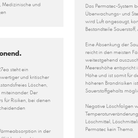
, Medizinische und
Das Permatec-System be
gen
Überwachungs- und Steu
wird Luft angesaugt, k
Bestandteile Sauerstoff, 
Eine Absenkung der Saue
honend.
reicht in den meisten F
weitestgehend auszuschl
Meereshöhe entspricht 
7ea steht ein
Höhe und ist somit für 
ertiger und kritischer
höheren Brandrisiken is
ckstandsfreies Löschen,
Sauerstoffgehalts mögli
 miteinander. Der
 für Risiken, bei denen
Negative Löschfolgen wi
tscheidenden
Temperaturveränderunge
Löschmittel, Löschmitte
Permatec kein Thema.
Wärmeabsorption in der