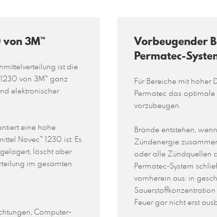
0 von 3M™
Vorbeugender B
Permatec-Syste
ittelverteilung ist die
™ 1230 von 3M™ ganz
Für Bereiche mit hoher 
und elektronischer
Permatec das optimale 
vorzubeugen.
antiert eine hohe
Brände entstehen, wenn 
ttel Novec™ 1230 ist: Es
Zündenergie zusammentr
elagert, löscht aber
oder alle Zündquellen a
rteilung im gesamten
Permatec-System schließ
vornherein aus: in ges
Sauerstoffkonzentration
Feuer gar nicht erst au
ichtungen, Computer-