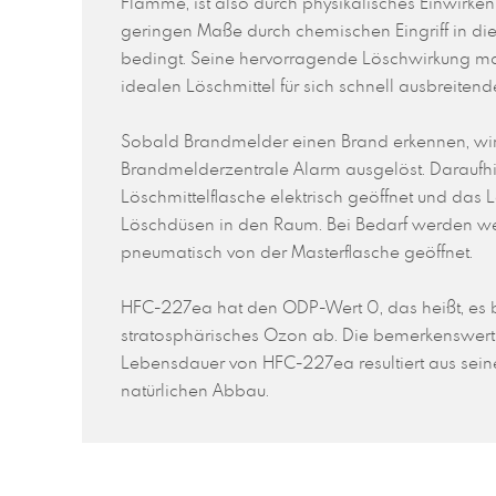
Flamme, ist also durch physikalisches Einwirke
geringen Maße durch chemischen Eingriff in d
bedingt. Seine hervorragende Löschwirkung 
idealen Löschmittel für sich schnell ausbreiten
Sobald Brandmelder einen Brand erkennen, wir
Brandmelderzentrale Alarm ausgelöst. Daraufhi
Löschmittelflasche elektrisch geöffnet und das 
Löschdüsen in den Raum. Bei Bedarf werden we
pneumatisch von der Masterflasche geöffnet.
HFC-227ea hat den ODP-Wert 0, das heißt, es b
stratosphärisches Ozon ab. Die bemerkenswert
Lebensdauer von HFC-227ea resultiert aus seine
natürlichen Abbau.