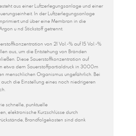
steht aus einer Luftzerlegungsanlage und einer
erungseinheit. In der Luftzerlegungsanlage
omprimiert und über eine Membran in die
Argon u nd Stickstoff getrennt.
rstoffkonzentration von 21 Vol.-% auf 15 Vol.-%
ällen aus, um die Entstehung von Bränden
ießen. Diese Sauerstoffkonzentration auf
in etwa dem Sauerstoffpartialdruck in 3000m
den menschlichen Organismus ungefährlich. Bei
t auch die Einstellung eines noch niedrigeren
ch.
e schnelle, punktuelle
n, elektronische Kurzschlüsse durch
lrückstände, Brandfolgekosten sind dank