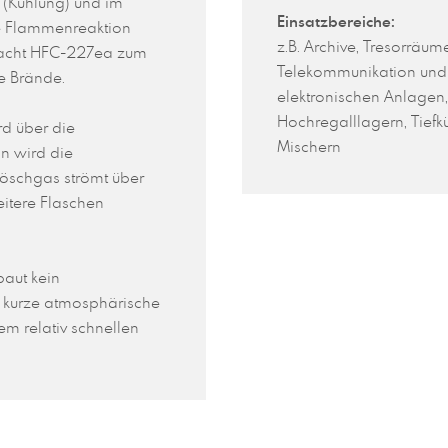
n (Kühlung) und im
Einsatzbereiche:
ie Flammenreaktion
z.B. Archive, Tresorräu
macht HFC-227ea zum
Telekommunikation und 
de Brände.
elektronischen Anlagen,
Hochregalllagern, Tiefk
d über die
Mischern
n wird die
Löschgas strömt über
itere Flaschen
aut kein
 kurze atmosphärische
m relativ schnellen