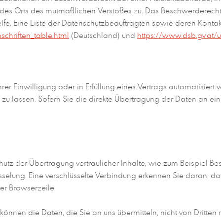
r des Orts des mutmaßlichen Verstoßes zu. Das Beschwerderech
helfe. Eine Liste der Datenschutzbeauftragten sowie deren Ko
schriften_table.html
(Deutschland) und
https://www.dsb.gv.at/
er Einwilligung oder in Erfüllung eines Vertrags automatisiert v
lassen. Sofern Sie die direkte Übertragung der Daten an eine
utz der Übertragung vertraulicher Inhalte, wie zum Beispiel Be
selung. Eine verschlüsselte Verbindung erkennen Sie daran, das
er Browserzeile.
 können die Daten, die Sie an uns übermitteln, nicht von Dritte