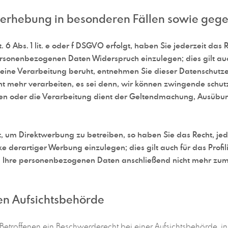
erhebung in besonderen Fällen sowie gege
 Abs. 1 lit. e oder f DSGVO erfolgt, haben Sie jederzeit das 
ersonenbezogenen Daten Widerspruch einzulegen; dies gilt auc
en eine Verarbeitung beruht, entnehmen Sie dieser Datenschut
ht mehr verarbeiten, es sei denn, wir können zwingende schu
egen oder die Verarbeitung dient der Geltendmachung, Ausüb
 um Direktwerbung zu betreiben, so haben Sie das Recht, jed
rartiger Werbung einzulegen; dies gilt auch für das Profili
n Ihre personenbezogenen Daten anschließend nicht mehr z
en Aufsichtsbehörde
etroffenen ein Beschwerderecht bei einer Aufsichtsbehörde, in