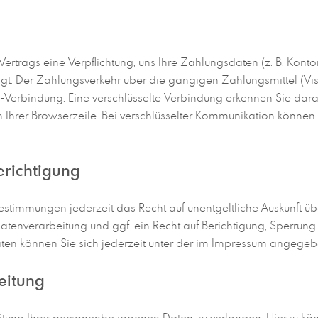
Vertrags eine Verpflichtung, uns Ihre Zahlungsdaten (z. B. Kon
. Der Zahlungsverkehr über die gängigen Zahlungsmittel (Visa/
S-Verbindung. Eine verschlüsselte Verbindung erkennen Sie daran
 Ihrer Browserzeile. Bei verschlüsselter Kommunikation können 
erichtigung
stimmungen jederzeit das Recht auf unentgeltliche Auskunft 
enverarbeitung und ggf. ein Recht auf Berichtigung, Sperrung
n können Sie sich jederzeit unter der im Impressum angege
eitung
itung Ihrer personenbezogenen Daten zu verlangen. Hierzu könn