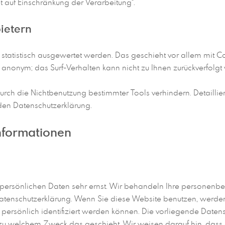
 auf Einschränkung der Verarbeitung“.
bietern
n statistisch ausgewertet werden. Das geschieht vor allem mi
el anonym; das Surf-Verhalten kann nicht zu Ihnen zurückverfolgt
rch die Nichtbenutzung bestimmter Tools verhindern. Detaillier
den Datenschutzerklärung.
informationen
r persönlichen Daten sehr ernst. Wir behandeln Ihre personen
 Datenschutzerklärung. Wenn Sie diese Website benutzen, wer
ersönlich identifiziert werden können. Die vorliegende Datens
d zu welchem Zweck das geschieht. Wir weisen darauf hin, dass d