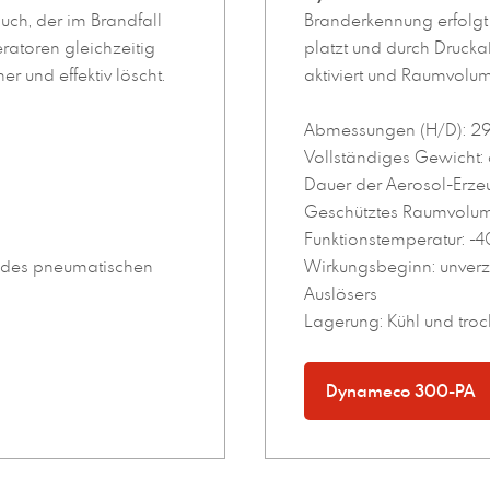
uch, der im Brandfall
Branderkennung erfolgt 
ratoren gleichzeitig
platzt und durch Drucka
r und effektiv löscht.
aktiviert und Raumvolume
Abmessungen (H/D): 2
Vollständiges Gewicht:
Dauer der Aerosol-Erze
Geschütztes Raumvolum
Funktionstemperatur: -4
g des pneumatischen
Wirkungsbeginn: unverz
Auslösers
Lagerung: Kühl und tro
Dynameco 300-PA