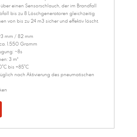
über einen Sensorschlauch, der im Brandfall
bfall bis zu 8 Löschgeneratoren gleichzeitig
n von bis zu 24 m3 sicher und effektiv löscht.
93 mm / 82 mm
 ca. 1.550 Gramm
ugung: ~8s
en: 3 m³
0°C bis +85°C
üglich nach Aktivierung des pneumatischen
cken