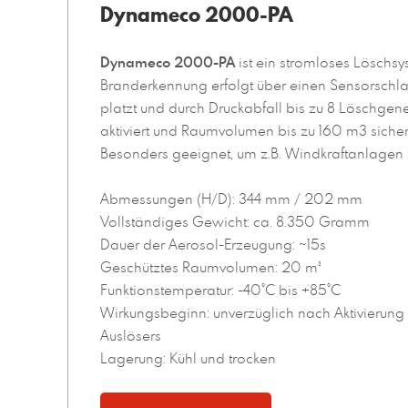
Dynameco 2000-PA
Dynameco 2000-PA
ist ein stromloses Löschsy
Branderkennung erfolgt über einen Sensorschla
platzt und durch Druckabfall bis zu 8 Löschgene
aktiviert und Raumvolumen bis zu 160 m3 sicher u
Besonders geeignet, um z.B. Windkraftanlagen 
Abmessungen (H/D): 344 mm / 202 mm
Vollständiges Gewicht: ca. 8.350 Gramm
Dauer der Aerosol-Erzeugung: ~15s
Geschütztes Raumvolumen: 20 m³
Funktionstemperatur: -40°C bis +85°C
Wirkungsbeginn: unverzüglich nach Aktivierun
Auslösers
Lagerung: Kühl und trocken